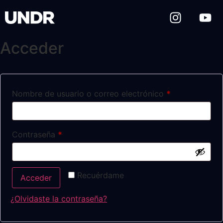
Acceder
Nombre de usuario o correo electrónico
*
Contraseña
*
Recuérdame
Acceder
¿Olvidaste la contraseña?